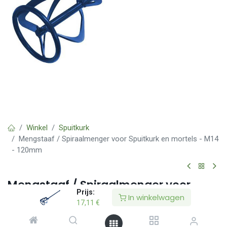
Winkel
Spuitkurk
Mengstaaf / Spiraalmenger voor Spuitkurk en mortels - M14
- 120mm
Mengstaaf / Spiraalmenger voor
Prijs:
Spuitkurk en mortels - M14 - 120mm
In winkelwagen
17,11
€
(0 beoordeling)