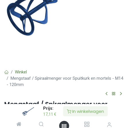
Winkel
Mengstaaf / Spiraalmenger voor Spuitkurk en mortels - M14
- 120mm
Mengstaaf / Spiraalmenger voor
Prijs:
Spuitkurk en mortels - M14 - 120mm
In winkelwagen
17,11
€
(0 beoordeling)