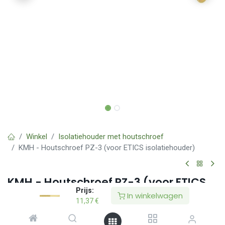
Winkel
Isolatiehouder met houtschroef
KMH - Houtschroef PZ-3 (voor ETICS isolatiehouder)
KMH - Houtschroef PZ-3 (voor ETICS
Prijs:
isolatiehouder)
In winkelwagen
11,37
€
(0 beoordeling)