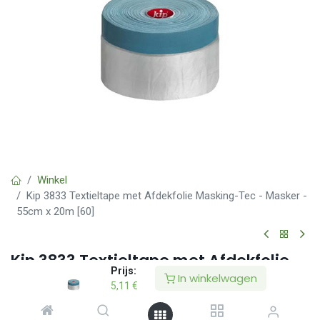
Winkel
Kip 3833 Textieltape met Afdekfolie Masking-Tec - Masker -
55cm x 20m [60]
Kip 3833 Textieltape met Afdekfolie
Prijs:
Masking-Tec - Masker - 55cm x 20m
In winkelwagen
5,11
€
[60]