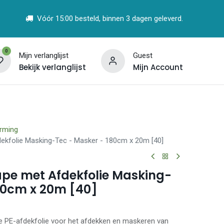
Vóór 15:00 besteld, binnen 3 dagen geleverd.
0
Mijn verlanglijst
Guest
Bekijk verlanglijst
Mijn Account
t
Vind een Partner
rming
dekfolie Masking-Tec - Masker - 180cm x 20m [40]
tape met Afdekfolie Masking-
80cm x 20m [40]
jke PE-afdekfolie voor het afdekken en maskeren van