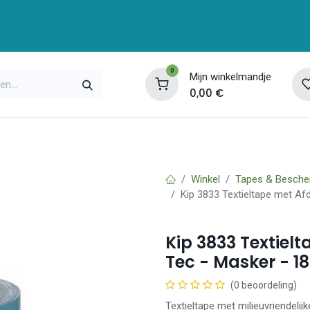
0
Mijn winkelmandje
0,00
€
enservice
Opleidingen
Over ons
Contac
Winkel
Tapes & Besche
Kip 3833 Textieltape met Af
Kip 3833 Textiel
Tec - Masker - 1
(0 beoordeling)
Textieltape met milieuvriendeli