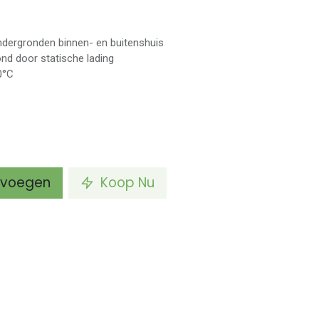
ndergronden binnen- en buitenshuis
ond door statische lading
0°C
voegen
Koop Nu