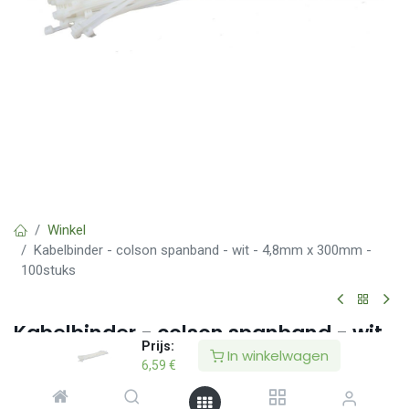
Winkel
Kabelbinder - colson spanband - wit - 4,8mm x 300mm -
100stuks
Kabelbinder - colson spanband - wit
Prijs:
- 4,8mm x 300mm - 100stuks
In winkelwagen
6,59
€
(0 beoordeling)