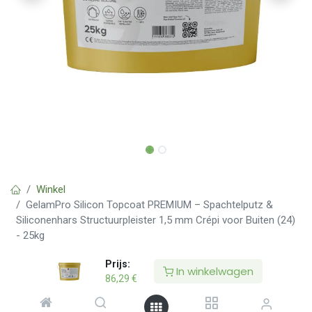
Winkel
GelamPro Silicon Topcoat PREMIUM – Spachtelputz &
Siliconenhars Structuurpleister 1,5 mm Crépi voor Buiten (24)
- 25kg
Prijs:
In winkelwagen
GelamPro Silicon Topcoat PREMIUM –
86,29
€
Spachtelputz & Siliconenhars