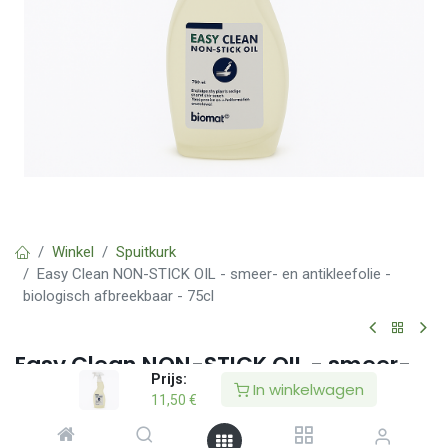
Winkel
Spuitkurk
Easy Clean NON-STICK OIL - smeer- en antikleefolie -
biologisch afbreekbaar - 75cl
Easy Clean NON-STICK OIL - smeer-
Prijs:
en antikleefolie - biologisch
In winkelwagen
11,50
€
afbreekbaar - 75cl