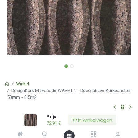
Winkel
DesignKurk MDFacade WAVE L1 - Decoratieve Kurkpanelen -
50mm - 0,5m2
DesignKurk MDFacade WAVE L1 -
Prijs:
In winkelwagen
72,91
€
Decoratieve Kurkpanelen - 50mm -
0,5m2