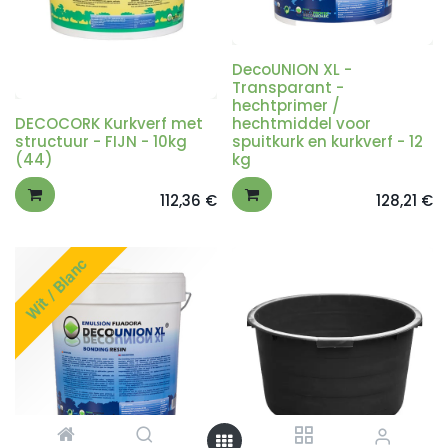
DecoUNION XL -
Transparant -
hechtprimer /
DECOCORK Kurkverf met
hechtmiddel voor
structuur - FIJN - 10kg
spuitkurk en kurkverf - 12
(44)
kg
112,36
€
128,21
€
Wit / Blanc