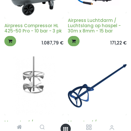
Airpress Luchtdarm /
Airpress Compressor HL
Luchtslang op haspel -
425-50 Pro - 10 bar - 3 pk
30m x 8mm - 15 bar
1.087,79
€
171,22
€
Mengstaaf /
Mengstaaf /
Schijfroerder voor
Spiraalmenger voor