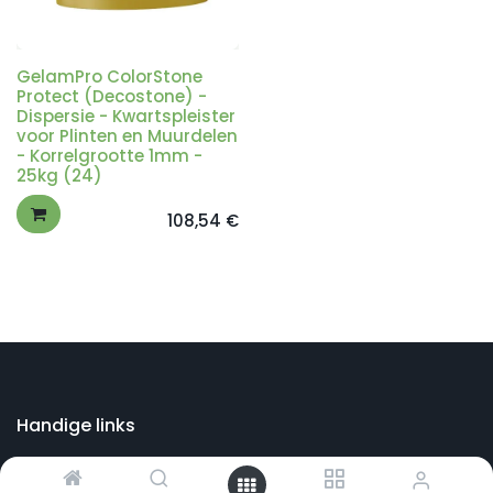
GelamPro ColorStone
Protect (Decostone) -
Dispersie - Kwartspleister
voor Plinten en Muurdelen
- Korrelgrootte 1mm -
25kg (24)
108,54
€
Handige links
Startpagina
Bouwshop