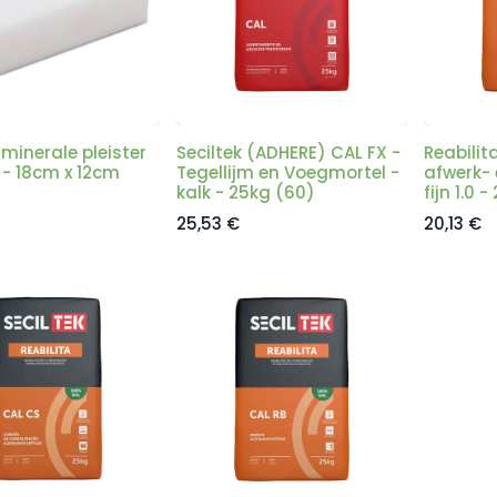
minerale pleister
Seciltek (ADHERE) CAL FX -
Reabilit
 - 18cm x 12cm
Tegellijm en Voegmortel -
afwerk- 
kalk - 25kg (60)
fijn 1.0 
25,53
€
20,13
€