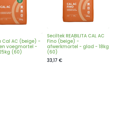
Seciltek REABILITA CAL AC
a Cal AC (beige) -
Fino (beige) -
en voegmortel -
afwerkmortel - glad - 18kg
- 25kg (60)
(60)
33,17
€