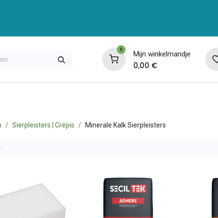
0
Mijn winkelmandje
0,00
€
enservice
Opleidingen
Over ons
Contac
n
Sierpleisters | Crépis
Minerale Kalk Sierpleisters