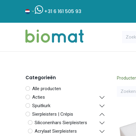
+31 6 161 505 93
Assortiment
Bouwshop
Klant
Categorieën
Producte
Alle producten
Acties
Spuitkurk
Sierpleisters | Crépis
Siliconenhars Sierpleisters
Acrylaat Sierpleisters