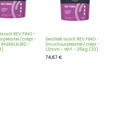
 Isovit REV FINO -
rpleister/crépi -
Seciltek Isovit REV FINO -
 INGEKLEURD -
Structuurpleister/crépi -
3)
1,0mm - WIT - 25kg (33)
74,67
€