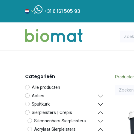
+31 6 161 505 93
Assortiment
Bouwshop
Klant
Categorieën
Producte
Alle producten
Acties
Spuitkurk
Sierpleisters | Crépis
Siliconenhars Sierpleisters
Acrylaat Sierpleisters