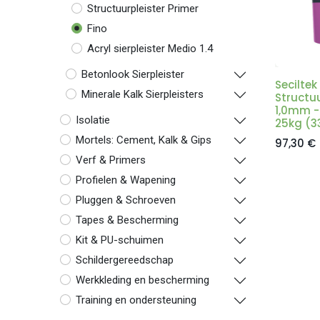
Structuurpleister Primer
Fino
Acryl sierpleister Medio 1.4
Betonlook Sierpleister
Seciltek
Minerale Kalk Sierpleisters
Structuu
1,0mm -
Isolatie
25kg (3
Mortels: Cement, Kalk & Gips
97,30
€
Verf & Primers
Profielen & Wapening
Pluggen & Schroeven
Tapes & Bescherming
Kit & PU-schuimen
Schildergereedschap
Werkkleding en bescherming
Training en ondersteuning