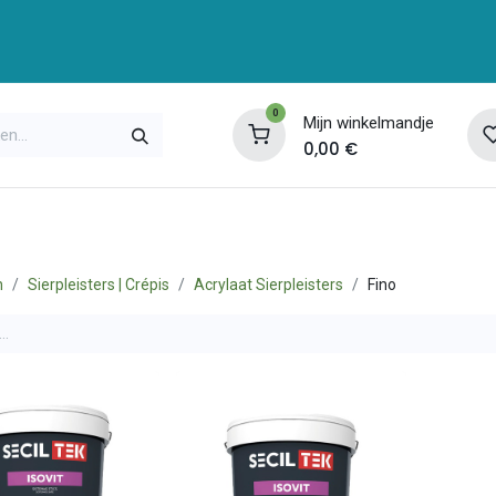
0
Mijn winkelmandje
0,00
€
enservice
Opleidingen
Over ons
Contac
n
Sierpleisters | Crépis
Acrylaat Sierpleisters
Fino