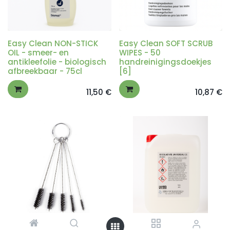
Easy Clean NON-STICK
Easy Clean SOFT SCRUB
OIL - smeer- en
WIPES - 50
antikleefolie - biologisch
handreinigingsdoekjes
afbreekbaar - 75cl
[6]
11,50
€
10,87
€