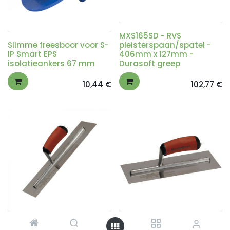
MXS165SD - RVS
Slimme freesboor voor S-
pleisterspaan/spatel -
IP Smart EPS
406mm x 127mm -
isolatieankers 67 mm
Durasoft greep
10,44
€
102,77
€
MXS25SSD - RVS
MXS62SSD - RVS