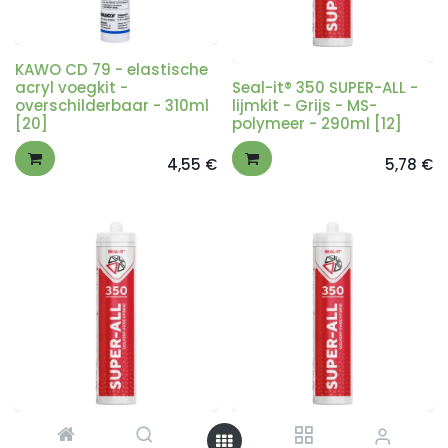
KAWO CD 79 - elastische
acryl voegkit -
Seal-it® 350 SUPER-ALL -
overschilderbaar - 310ml
lijmkit - Grijs - MS-
[20]
polymeer - 290ml [12]
4,55
€
5,78
€
Seal-it® 350 SUPER-ALL -
Seal-it® 350 SUPER-ALL -