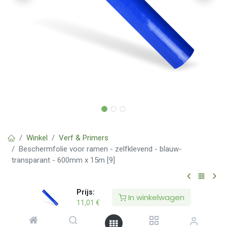
Winkel
Verf & Primers
Beschermfolie voor ramen - zelfklevend - blauw-
transparant - 600mm x 15m [9]
Beschermfolie voor ramen -
Prijs:
In winkelwagen
11,01
€
zelfklevend - blauw-transparant -
600mm x 15m [9]