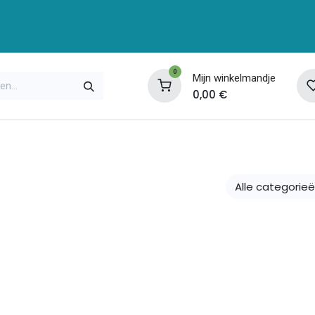
0
Mijn winkelmandje
0,00
€
enservice
Opleidingen
Over ons
Contac
Alle categorie