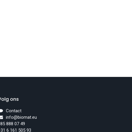
Volg ons
Contact
info@biomat.eu
85 888 07 49
31 6 161 505 93