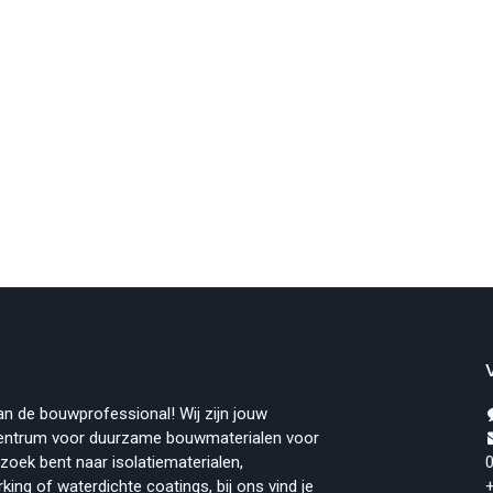
an de bouwprofessional! Wij zijn jouw
ecentrum voor duurzame bouwmaterialen voor
 zoek bent naar isolatiematerialen,
0
ing of waterdichte coatings, bij ons vind je
+