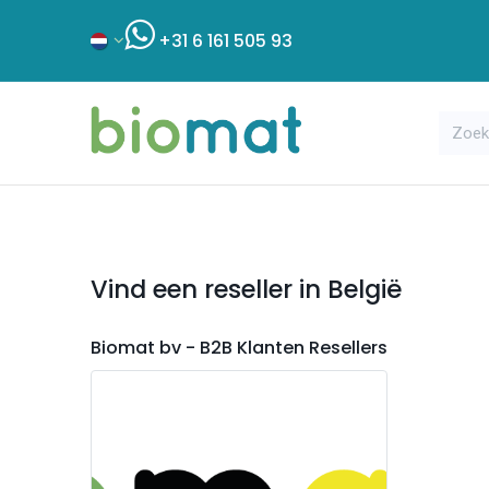
+31 6 161 505 93
Assortiment
Bouwshop
Klant
Vind een reseller
in België
Biomat bv - B2B Klanten
Resellers