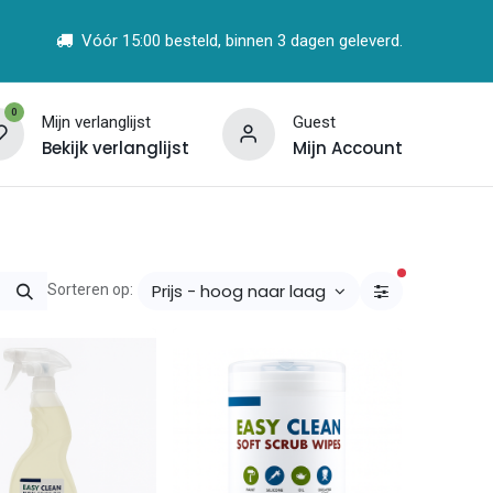
Vóór 15:00 besteld, binnen 3 dagen geleverd.
0
Mijn verlanglijst
Guest
Bekijk verlanglijst
Mijn Account
t
Vind een Partner
actieve filt
Prijs - hoog naar laag
Sorteren op: