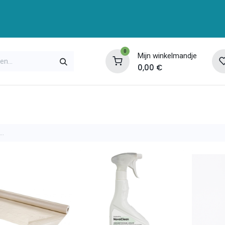
0
Mijn winkelmandje
0,00
€
enservice
Opleidingen
Over ons
Contac