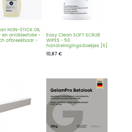
ean NON-STICK OIL
 en antikleefolie -
Easy Clean SOFT SCRUB
ch afbreekbaar -
WIPES - 50
handreinigingsdoekjes [6]
10,87
€