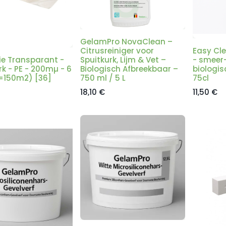
GelamPro NovaClean –
Citrusreiniger voor
Easy Cl
ie Transparant -
Spuitkurk, Lijm & Vet –
- smeer-
rk - PE - 200mµ - 6
Biologisch Afbreekbaar –
biologis
=150m2) [36]
750 ml / 5 L
75cl
18,10
€
11,50
€