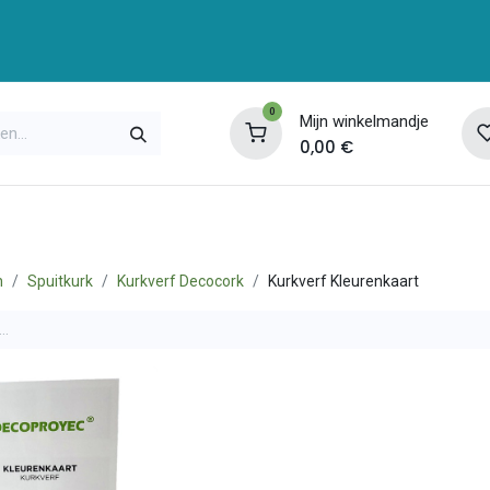
0
Mijn winkelmandje
0,00
€
enservice
Opleidingen
Over ons
Contac
n
Spuitkurk
Kurkverf Decocork
Kurkverf Kleurenkaart