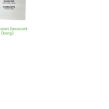
kaart Decocork
f (borg)