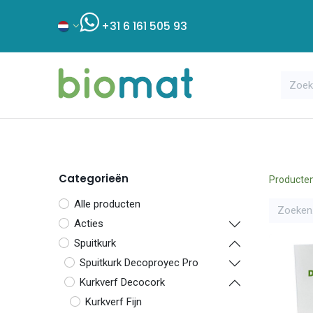
+31 6 161 505 93
Assortiment
Bouwshop
Klant
Categorieën
Producte
Alle producten
Acties
Spuitkurk
Spuitkurk Decoproyec Pro
Kurkverf Decocork
Kurkverf Fijn