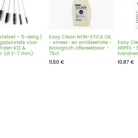
stelset – 5-delig |
Easy Clean NON-STICK OIL
ngsborstels voor
- smeer- en antikleefolie -
Easy Cl
tolen K12 &
biologisch afbreekbaar -
WIPES - 
r (Ø 2–7 mm)
75cl
handrei
11,50
€
10,87
€