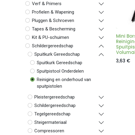
Verf & Primers
Profielen & Wapening
Pluggen & Schroeven
Tapes & Bescherming
Mini Bor
Kit & PU-schuimen
Reinigi
Schildergereedschap
Spuitpis
Volumai
Spuitkurk Gereedschap
3,63
€
Spuitkurk Gereedschap
Spuitpistool Onderdelen
Reiniging en onderhoud van
spuitpistolen
Pleistergereedschap
Schildergereedschap
Tegelgereedschap
Steigermateriaal
Compressoren