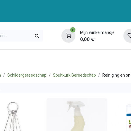
0
Mijn winkelmandje
0,00
€
enservice
Opleidingen
Over ons
Contac
n
Schildergereedschap
Spuitkurk Gereedschap
Reiniging en on