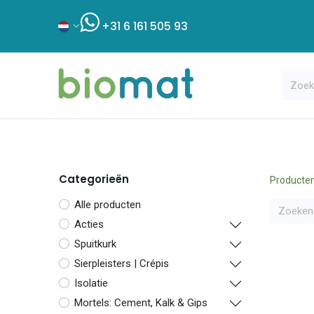
+31 6 161 505 93
Assortiment
Bouwshop
Klant
Categorieën
Producte
Alle producten
Acties
Spuitkurk
Sierpleisters | Crépis
Isolatie
Mortels: Cement, Kalk & Gips