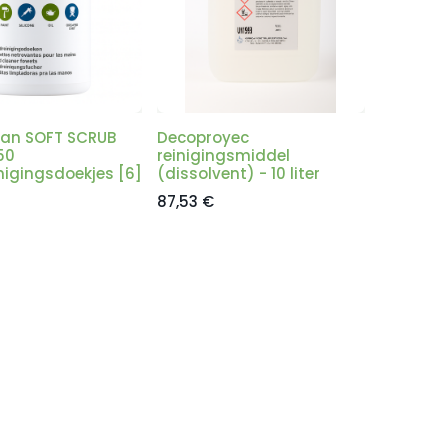
ean SOFT SCRUB
Decoproyec
50
reinigingsmiddel
nigingsdoekjes [6]
(dissolvent) - 10 liter
87,53
€