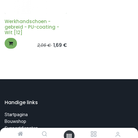
Werkhandschoen -
gebreid - PU-coating -
Wit [12]
1,69
€
2,06
€
Handige links
Startpagina
Bouwshop
Supportdiensten
Opleidingen