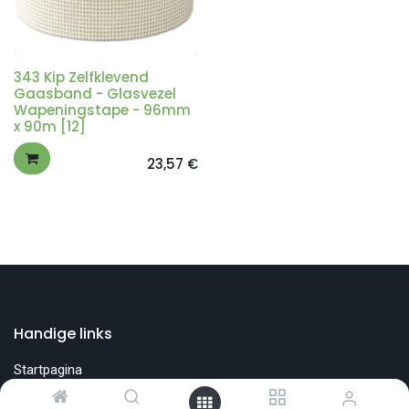
343 Kip Zelfklevend
Gaasband - Glasvezel
Wapeningstape - 96mm
x 90m [12]
23,57
€
Handige links
Startpagina
Bouwshop