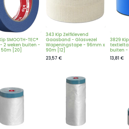
343 Kip Zelfklevend
Kip SMOOTH-TEC®
Gaasband - Glasvezel
3829 Kip
- 2 weken buiten -
Wapeningstape - 96mm x
textielt
 50m [20]
90m [12]
buiten 
23,57
€
13,81
€