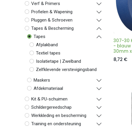
Verf & Primers
Profielen & Wapening
Pluggen & Schroeven
Tapes & Bescherming
Tapes
307-30 
Afplakband
- blauw 
30mm x
Textiel tapes
8,72
€
Isolatietape | Zwelband
Zelfklevende verstevigingsband
Maskers
Afdekmateriaal
Kit & PU-schuimen
Schildergereedschap
Werkkleding en bescherming
Training en ondersteuning