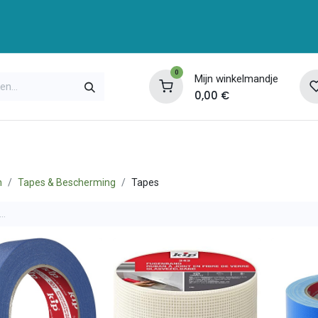
0
Mijn winkelmandje
0,00
€
enservice
Opleidingen
Over ons
Contac
n
Tapes & Bescherming
Tapes