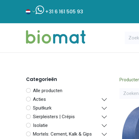
+31 6 161 505 93
Assortiment
Bouwshop
Klant
Categorieën
Producte
Alle producten
Acties
Spuitkurk
Sierpleisters | Crépis
Isolatie
Mortels: Cement, Kalk & Gips