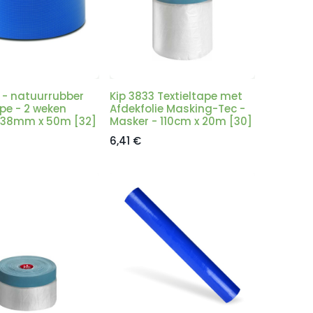
 - natuurrubber
Kip 3833 Textieltape met
ape - 2 weken
Afdekfolie Masking-Tec -
- 38mm x 50m [32]
Masker - 110cm x 20m [30]
6,41
€