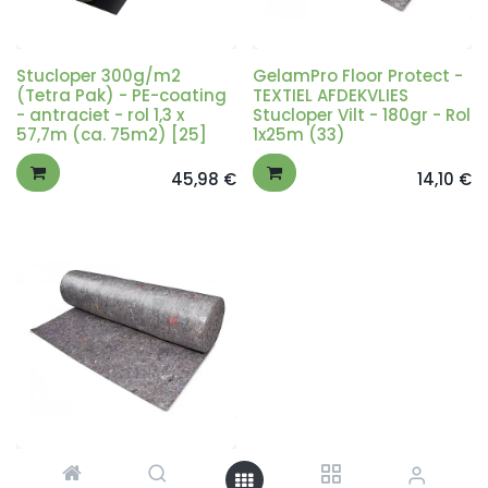
Stucloper 300g/m2
GelamPro Floor Protect -
(Tetra Pak) - PE-coating
TEXTIEL AFDEKVLIES
- antraciet - rol 1,3 x
Stucloper Vilt - 180gr - Rol
57,7m (ca. 75m2) [25]
1x25m (33)
45,98
€
14,10
€
GelamPro Floor Protect -