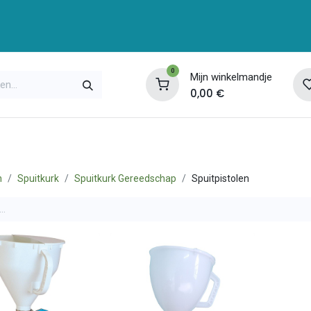
0
Mijn winkelmandje
0,00
€
enservice
Opleidingen
Over ons
Contac
n
Spuitkurk
Spuitkurk Gereedschap
Spuitpistolen