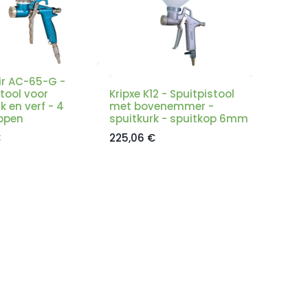
r AC-65-G -
tool voor
Kripxe K12 - Spuitpistool
k en verf - 4
met bovenemmer -
ppen
spuitkurk - spuitkop 6mm
€
225,06
€