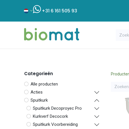
+31 6 161 505 93
Assortiment
Bouwshop
Klant
Categorieën
Producte
Alle producten
Acties
Spuitkurk
Spuitkurk Decoproyec Pro
Kurkverf Decocork
Spuitkurk Voorbereiding