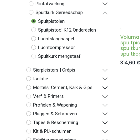
Plintafwerking
Spuitkurk Gereedschap
Spuitpistolen
Spuitpistool K12 Onderdelen
Volumai
Luchtslanghaspel
spuitpis
Luchtcompressor
spuitkur
spuitko
Spuitkurk mengstaaf
314,60
Sierpleisters | Crépis
Isolatie
Mortels: Cement, Kalk & Gips
Verf & Primers
Profielen & Wapening
Pluggen & Schroeven
Tapes & Bescherming
Kit & PU-schuimen