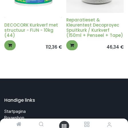
Reparatieset &
DECOCORK Kurkverf met
Kleurentest Decoproyec
structuur - FIJN - 10kg
Spuitkurk / Kurkverf
(44)
(150ml + Penseel + Tape)
112,36
€
46,34
€
Handige links
Startpagina
Bouwshop
Supportdiensten