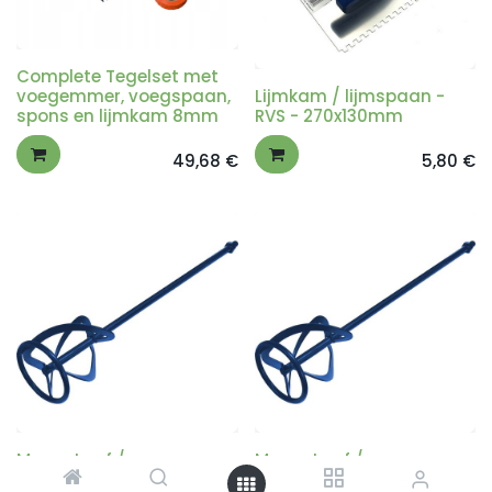
Complete Tegelset met
voegemmer, voegspaan,
Lijmkam / lijmspaan -
spons en lijmkam 8mm
RVS - 270x130mm
49,68
€
5,80
€
Mengstaaf /
Mengstaaf /
Spiraalmenger voor
Spiraalmenger voor