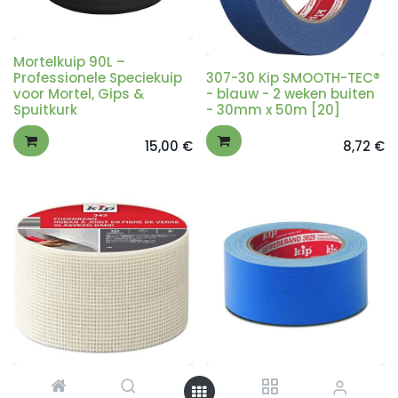
Mortelkuip 90L –
Professionele Speciekuip
307-30 Kip SMOOTH-TEC®
voor Mortel, Gips &
- blauw - 2 weken buiten
Spuitkurk
- 30mm x 50m [20]
15,00
€
8,72
€
343 Kip Zelfklevend
3829 Kip - natuurrubber