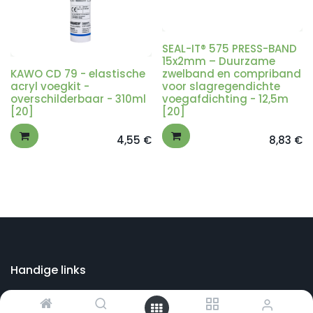
SEAL-IT® 575 PRESS-BAND
15x2mm – Duurzame
KAWO CD 79 - elastische
zwelband en compriband
acryl voegkit -
voor slagregendichte
overschilderbaar - 310ml
voegafdichting - 12,5m
[20]
[20]
4,55
€
8,83
€
Handige links
Startpagina
Bouwshop