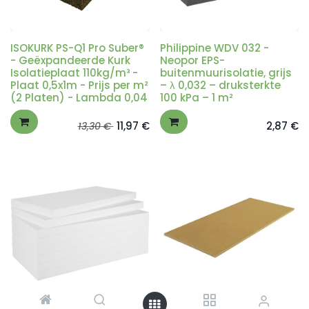
ISOKURK PS-Q1 Pro Suber®
Philippine WDV 032 -
- Geëxpandeerde Kurk
Neopor EPS-
Isolatieplaat 110kg/m³ -
buitenmuurisolatie, grijs
Plaat 0,5x1m - Prijs per m²
– λ 0,032 – druksterkte
(2 Platen) - Lambda 0,04
100 kPa – 1 m²
11,97
€
2,87
€
13,30
€