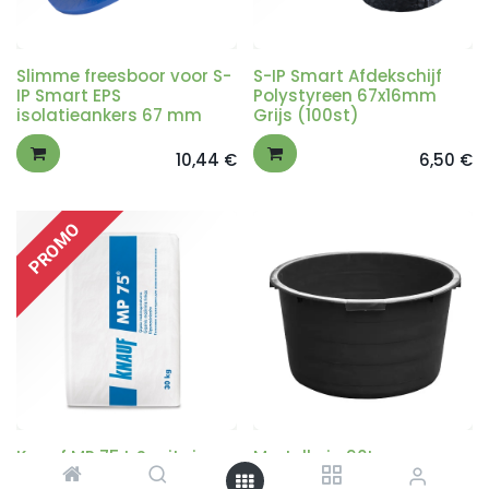
Slimme freesboor voor S-
S-IP Smart Afdekschijf
IP Smart EPS
Polystyreen 67x16mm
isolatieankers 67 mm
Grijs (100st)
10,44
€
6,50
€
PROMO
Knauf MP 75 L Spuitgips –
Mortelkuip 90L –
Lichtgewicht Gipspleister
Professionele Speciekuip